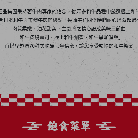
王品集團秉持著牛肉專家的信念，從眾多和牛品種中嚴選極上和
合日本和牛與美澳牛肉的優點，每頭牛花四倍時間耐心培育超過4
肉質柔嫩、油花甜美，主廚將之精心譜成美味三部曲
「和牛炙燒壽司、極上和牛涮煮、和牛黑咖哩飯」
再搭配超過70種美味無限量供應，讓您享受暢快的和牛饗宴